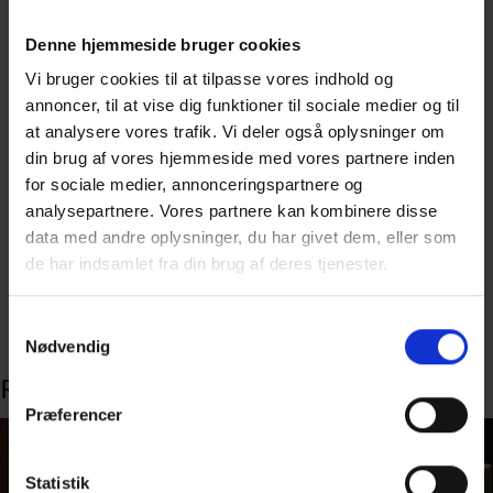
Denne hjemmeside bruger cookies
Vi bruger cookies til at tilpasse vores indhold og
annoncer, til at vise dig funktioner til sociale medier og til
TRÆ 68
TRÆ 79 Trægulve
at analysere vores trafik. Vi deler også oplysninger om
din brug af vores hjemmeside med vores partnere inden
Facadeelementer
795,00
kr.
Pris
for sociale medier, annonceringspartnere og
556,50
kr.
Medlemspris
333,00
kr.
Pris
analysepartnere. Vores partnere kan kombinere disse
233,10
kr.
Medlemspris
data med andre oplysninger, du har givet dem, eller som
de har indsamlet fra din brug af deres tjenester.
Læs mere
Læs mere
Samtykkevalg
Nødvendig
Relaterede varer
Præferencer
Statistik