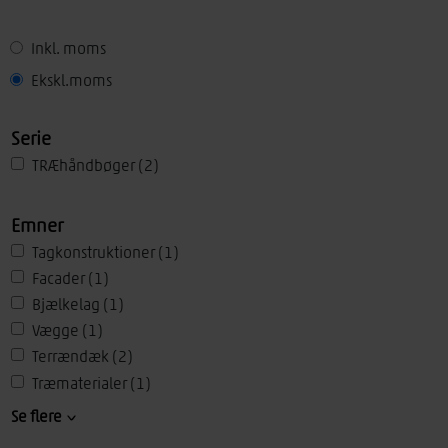
Inkl. moms
Ekskl.moms
Set
Serie
TRÆhåndbøger
(2)
Emner
Tagkonstruktioner
(1)
Facader
(1)
Bjælkelag
(1)
Vægge
(1)
Terrændæk
(2)
Træmaterialer
(1)
Trægulve
(1)
Se flere
Undergulve
(1)