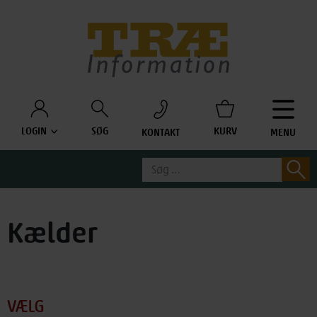
Træinfo
LOGIN
SØG
KURV
KONTAKT
MENU
Søg
S
efter:
Kælder
VÆLG