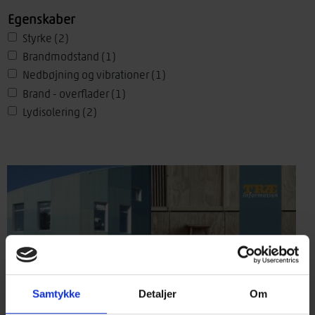
Træelementer
(1)
Egenskaber
Træplader
(1)
Styrke
(2)
Kælder
(2)
Brandmodstand
(1)
Nedbøjning og vibrationer
(1)
Brand - overflader
(1)
Lydisolering
(2)
Samtykke
Detaljer
Om