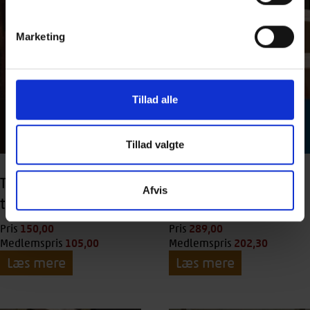
Marketing
Tillad alle
Tillad valgte
TRÆ 61 Skadedyr i
TRÆ 70
Afvis
træ
Træmaterialer
150,00
kr.
289,00
kr.
Pris
Pris
105,00
kr.
202,30
kr.
Medlemspris
Medlemspris
Læs mere
Læs mere