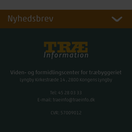
Nyhedsbrev
Træinfo
Viden- og formidlingscenter for træbyggeriet
Lyngby Kirkestræde 14
2800
Kongens Lyngby
Tel:
work
45 28 03 33
E-mail:
traeinfo@traeinfo.dk
CVR: 57009012