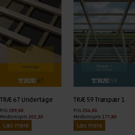
TRÆ 67 Undertage
TRÆ 59 Træspær 1
289,00
kr.
254,00
kr.
Pris
Pris
202,30
kr.
177,80
kr.
Medlemspris
Medlemspris
Læs mere
Læs mere