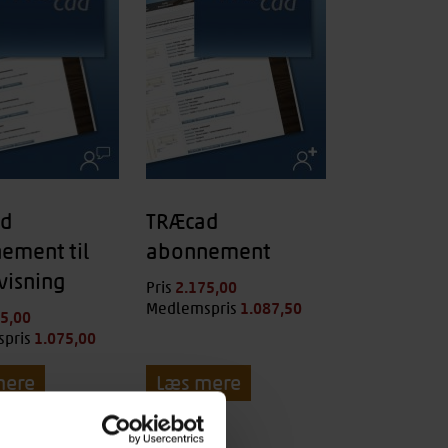
ad
TRÆcad
ement til
abonnement
visning
2.175,00
kr.
Pris
1.087,50
kr.
Medlemspris
75,00
kr.
1.075,00
kr.
pris
mere
Læs mere