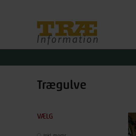
Træinfo
Trægulve
VÆLG
Inkl. moms