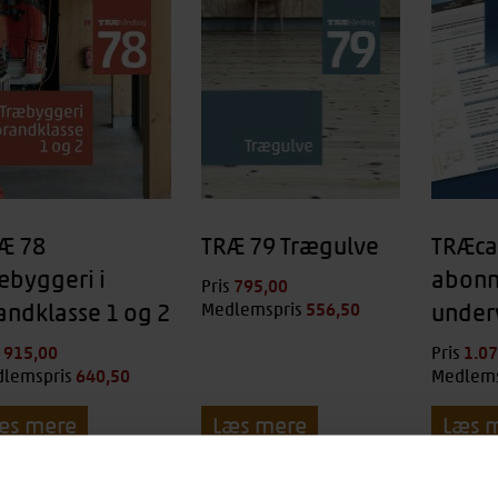
Æ 78
TRÆ 79 Trægulve
TRÆc
æbyggeri i
abonn
795,00
kr.
Pris
andklasse 1 og 2
556,50
kr.
under
Medlemspris
915,00
kr.
1.0
s
Pris
640,50
kr.
lemspris
Medlems
æs mere
Læs mere
Læs 