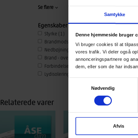
Vægge
(3)
Se flere
Tagunderlag
(3)
Samtykke
Terrændæk
(4)
Egenskaber
Træmaterialer
(2)
Styrke
(1)
Denne hjemmeside bruger c
Trægulve
(4)
Brandmodstand
(1)
Vi bruger cookies til at tilpas
Undergulve
(3)
Nedbøjning og vibrationer
(1)
vores trafik. Vi deler også 
Lofter
(3)
Brand - overflader
(2)
annonceringspartnere og anal
Spær
(2)
Forbindelser
(1)
dem, eller som de har indsaml
Træelementer
(2)
Lydisolering
(1)
Træplader
(2)
Samtykkevalg
Kælder
(1)
Nødvendig
Relaterede varer
Afvis