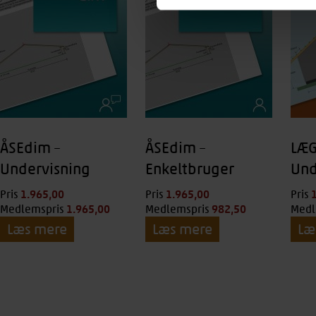
ÅSEdim –
ÅSEdim –
LÆG
Undervisning
Enkeltbruger
Und
1.965,00
kr.
1.965,00
kr.
Pris
Pris
Pris
1.965,00
kr.
982,50
kr.
Medlemspris
Medlemspris
Medl
Læs mere
Læs mere
Læ