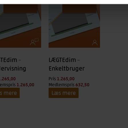
TEdim –
LÆGTEdim –
ervisning
Enkeltbruger
1.265,00
kr.
1.265,00
kr.
Pris
1.265,00
kr.
632,50
kr.
emspris
Medlemspris
s mere
Læs mere