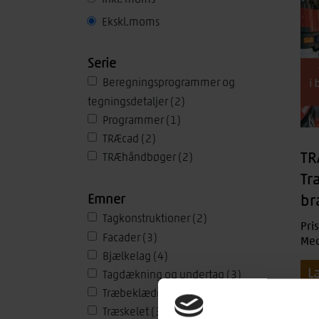
Ekskl.moms
Set
Serie
Beregningsprogrammer og
tegningsdetaljer
(2)
Programmer
(1)
TRÆcad
(2)
TR
TRÆhåndbøger
(2)
Tr
Emner
br
Tagkonstruktioner
(2)
Pri
Facader
(3)
Med
Bjælkelag
(4)
L
Tagdækning og undertag
(3)
Træbeklædning
(3)
Træskelet
(3)