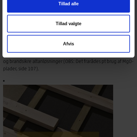
Tillad alle
Tillad valgte
TRÆ 68 Facadeelementer
Afvis
Detaljerede løsninger til udførelse af højisolerede træbaserede
facader på etagehuse af beton – baseret på to byggesystemer
og brandsikre altanløsninger (OBS: Det frarådes pt brug af MgO-
plader, side 107).