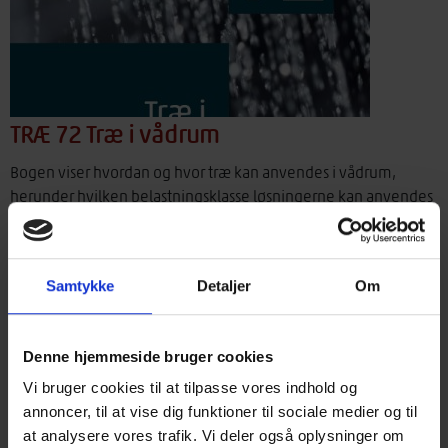
TRÆ 72 Træ i vådrum
Bogen viser hvordan og hvor træ kan anvendes i vådrum,
herunder hvilken belastningsklasse løsningerne kan anvendes
i. Den er baseret på definitioner og principper, som er anvendt i
SBi-anvisning 252, Vådrum.
Samtykke
Detaljer
Om
Denne hjemmeside bruger cookies
Vi bruger cookies til at tilpasse vores indhold og
annoncer, til at vise dig funktioner til sociale medier og til
at analysere vores trafik. Vi deler også oplysninger om