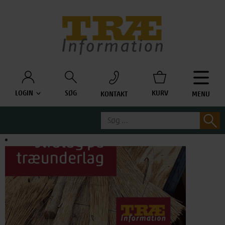
Træinfo
LOGIN
SØG
KURV
KONTAKT
MENU
Søg
S
efter: