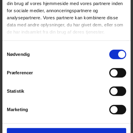
din brug af vores hjemmeside med vores partnere inden
for sociale medier, annonceringspartnere og
analysepartnere. Vores partnere kan kombinere disse
data med andre oplysninger, du har givet dem, eller som
de har indsamlet fra din brug af deres tjenester.
TRÆ 71 Brandsikre bygningsdele
Samtykkevalg
1. udg. november 2015 Udgået 2021, erstattet af TRÆ 78
Nødvendig
(november 2021) Indeholder praktiske eksempler på
materialer og bygningsdele, der opfylder brandkravene.
Præferencer
Statistik
Marketing