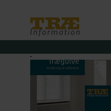
Træinfo