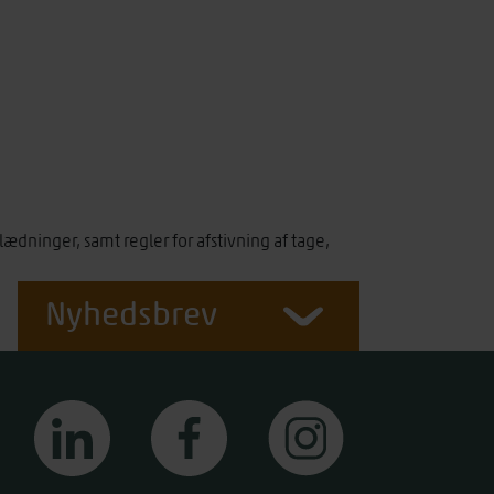
ninger, samt regler for afstivning af tage,
Nyhedsbrev
linkedin
facebook
instagram