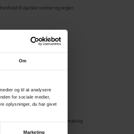
henhold til danske normer og regler.
Om
 medier og til at analysere
nden for sociale medier,
e oplysninger, du har givet
lse med almindelig, god håndværksmæssig
Marketing