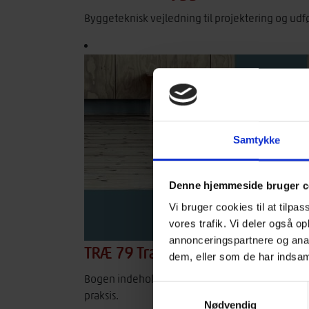
Byggeteknisk vejledning til projektering og udf
Samtykke
Denne hjemmeside bruger c
Vi bruger cookies til at tilpas
vores trafik. Vi deler også 
annonceringspartnere og anal
TRÆ 79 Trægulve
dem, eller som de har indsaml
Bogen indeholder detaljerede retningslinjer 
Samtykkevalg
praksis.
Nødvendig