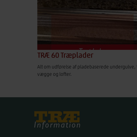
TRÆ 60 Træplader
Alt om udførelse af pladebaserede undergulve, 
vægge og lofter.
Træinfo