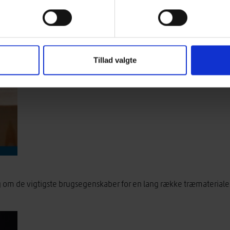
Tillad valgte
m de vigtigste brugsegenskaber for en lang række træmaterialer 