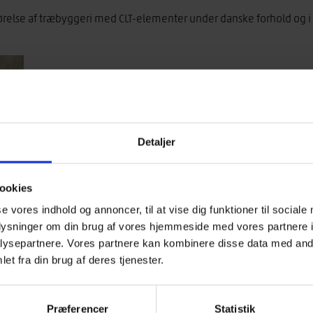
ørelse af træbyggeri med CLT-elementer under danske forhold og i 
Detaljer
ookies
se vores indhold og annoncer, til at vise dig funktioner til sociale
oplysninger om din brug af vores hjemmeside med vores partnere i
ysepartnere. Vores partnere kan kombinere disse data med andr
et fra din brug af deres tjenester.
for lægning og behandling af træbaserede gulve i overensstemme
Præferencer
Statistik