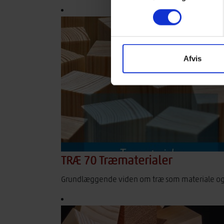
Afvis
TRÆ 70 Træmaterialer
Grundlæggende viden om træ som materiale og o