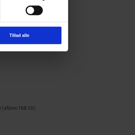
Tillad alle
(afløser TRÆ 50).