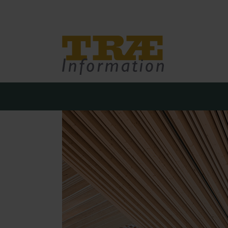
Træinfo