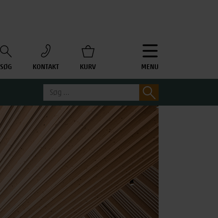
SØG
KONTAKT
KURV
MENU
Søg
Søg
efter: