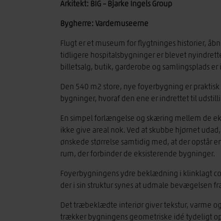
Arkitekt: BIG – Bjarke Ingels Group
Bygherre: Vardemuseerne
Flugt er et museum for flygtninges historier, åbne
tidligere hospitalsbygninger er blevet nyindre
billetsalg, butik, garderobe og samlingsplads er
Den 540 m2 store, nye foyerbygning er praktisk 
bygninger, hvoraf den ene er indrettet til udstil
En simpel forlængelse og skæring mellem de eks
ikke give areal nok. Ved at skubbe hjørnet uda
ønskede størrelse samtidig med, at der opstår e
rum, der forbinder de eksisterende bygninger.
Foyerbygningens ydre beklædning i klinklagt co
der i sin struktur synes at udmale bevægelsen fr
Det træbeklædte interiør giver tekstur, varme o
trækker bygningens geometriske idé tydeligt op