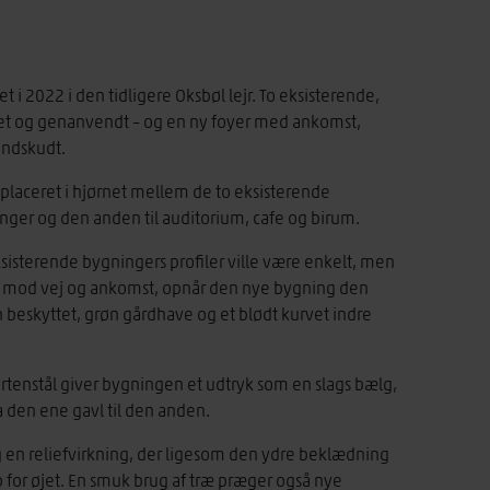
t i 2022 i den tidligere Oksbøl lejr. To eksisterende,
ttet og genanvendt – og en ny foyer med ankomst,
 indskudt.
placeret i hjørnet mellem de to eksisterende
linger og den anden til auditorium, cafe og birum.
isterende bygningers profiler ville være enkelt, men
d, mod vej og ankomst, opnår den nye bygning den
n beskyttet, grøn gårdhave og et blødt kurvet indre
rtenstål giver bygningen et udtryk som en slags bælg,
a den ene gavl til den anden.
g en reliefvirkning, der ligesom den ydre beklædning
 for øjet. En smuk brug af træ præger også nye