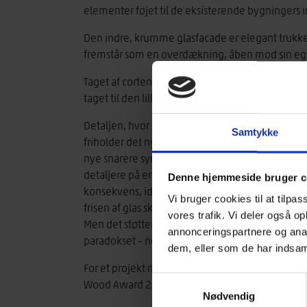
elementer føjet til de eksisterende bygningers in
Den indre, krumme glasfacade er elegant trukket
fremstår som en overdækning, åben mod sin e
Taget af cortenstål er afsluttet i en skarp, måske
taget til den lille gårdhave.
Detaljen, hvor den nye bygning møder de eksist
Samtykke
friholder det nye bygningsafsnit fra de gamle, 
nye snarere synes at standse umiddelbart før m
detaljere på er i og for sig velkendt i arkitekt
Denne hjemmeside bruger c
konsekvens, idet fx tagrenden på det eksisteren
Vi bruger cookies til at tilpas
frisen af glas skal til, og renden siden genmont
vores trafik. Vi deler også 
Men det støtter illusionen af, at det nye er en hen
annonceringspartnere og anal
paradokset – noget så sjældent i arkitekturen som
dem, eller som de har indsaml
For et projekt med vid og stort formmæssigt ove
Samtykkevalg
Wood Award 2023.
Nødvendig