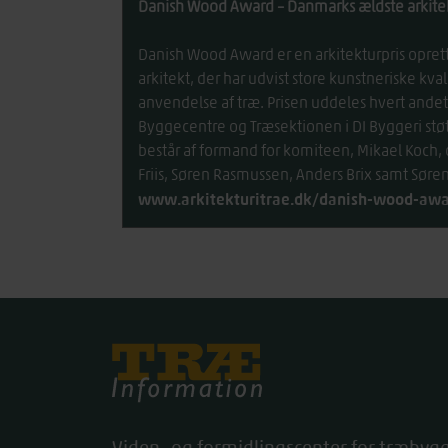
Danish Wood Award – Danmarks ældste arkitek
Danish Wood Award er en arkitekturpris oprett
arkitekt, der har udvist store kunstneriske kv
anvendelse af træ. Prisen uddeles hvert andet
Byggecentre og Træsektionen i DI Byggeri støt
består af formand for komiteen, Mikael Koch, o
Friis, Søren Rasmussen, Anders Brix samt Søre
www.arkitekturitrae.dk/danish-wood-aw
Træinfo
Viden- og formidlingscenter for træbygg