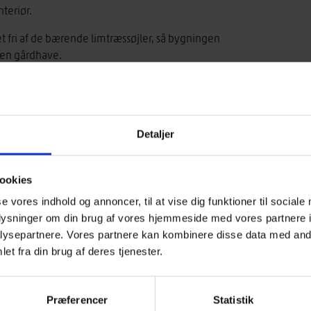
teriør.
 fri af de bærende limtræssøjler, så bygningen
gen gårdhave.
 japansk inspireret tagkant, der afleverer regnvand fra
erende, er bemærkelsesværdig. En frise af glas
Detaljer
så gammelt og nyt ikke uden videre kolliderer, men det
ødet, og neje i en slags ærbødig gestus. Denne måde at
uren, men her er den ført igennem med en usædvanlig
ookies
de valmtag sirligt er skåret over, renden nedtaget hvor
se vores indhold og annoncer, til at vise dig funktioner til sociale
eret; nu indendørs. Det giver ingen praktisk mening.
oplysninger om din brug af vores hjemmeside med vores partnere i
kastet, let gestus, og det er – for den der får øje på
ysepartnere. Vores partnere kan kombinere disse data med andr
 vittigt.
et fra din brug af deres tjenester.
rskud har vi udvalgt FLUGT som kandidat til Danish
Præferencer
Statistik