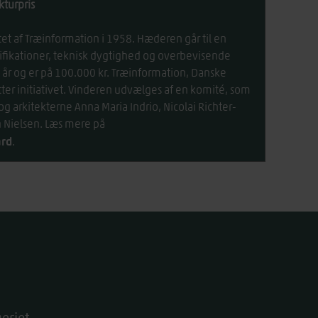
turpris
et af Træinformation i 1958. Hæderen går til en
alifikationer, teknisk dygtighed og overbevisende
 år og er på 100.000 kr. Træinformation, Danske
ter initiativet. Vinderen udvælges af en komité, som
g arkitekterne Anna Maria Indrio, Nicolai Richter-
n Nielsen. Læs mere på
ard
.
eriet