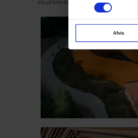
Klik på fotos for fuld størrelse
Afvis