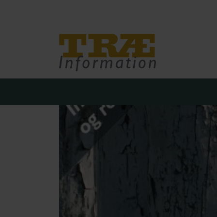
Træinfo