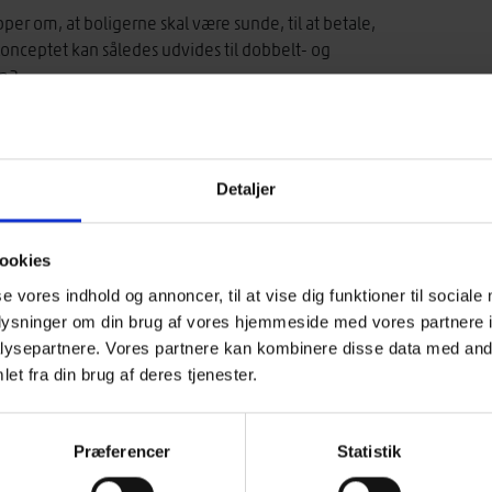
per om, at boligerne skal være sunde, til at betale,
Konceptet kan således udvides til dobbelt- og
m2.
et anderledes formsprog inde som ude, som dog fortsat
der kunne dog godt have været tænkt mere i integreret
de materiale, dog er flere skrå og lodrette flader i
Detaljer
gips-plader med knasfuger, der ikke er spartlede, men
Det giver en meget delikat lys grålig farve, der under
 meget velbelyste og står fint i relation til hinanden.
ookies
onisk udtryk, der nøje hænger sammen med ambitionen
se vores indhold og annoncer, til at vise dig funktioner til sociale
er en anden vej, har vi udvalgt Living Places som
oplysninger om din brug af vores hjemmeside med vores partnere i
ysepartnere. Vores partnere kan kombinere disse data med andr
et fra din brug af deres tjenester.
Præferencer
Statistik