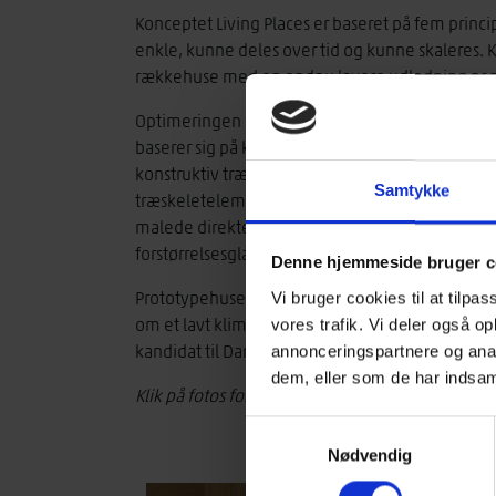
Konceptet Living Places er baseret på fem princip
enkle, kunne deles over tid og kunne skaleres. 
rækkehuse med en endnu lavere udledning pr 
Optimeringen af materialeforbrug har medført 
baserer sig på kendte materialer og teknikker, 
konstruktiv træbeskyttelse. Træ er det domineren
Samtykke
træskeletelementboligen udført med store fiber
malede direkte med pulveriserede østersskaller. 
forstørrelsesglas afslører perlemoren. Alle rum er
Denne hjemmeside bruger c
Prototypehusene viser et interessant arkitekt
Vi bruger cookies til at tilpas
om et lavt klimaaftryk. For en arkitektur, der vis
vores trafik. Vi deler også 
kandidat til Danish Wood Award 2023.
annonceringspartnere og anal
dem, eller som de har indsaml
Klik på fotos for fuld størrelse
Samtykkevalg
Nødvendig