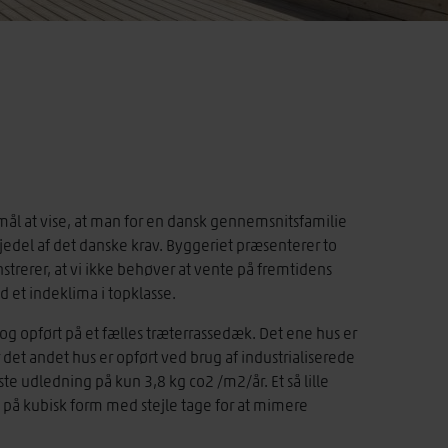
ormål at vise, at man for en dansk gennemsnitsfamilie
jedel af det danske krav. Byggeriet præsenterer to
rerer, at vi ikke behøver at vente på fremtidens
 et indeklima i topklasse.
 og opført på et fælles træterrassedæk. Det ene hus er
 det andet hus er opført ved brug af industrialiserede
 udledning på kun 3,8 kg co2 /m2/år. Et så lille
 på kubisk form med stejle tage for at mimere