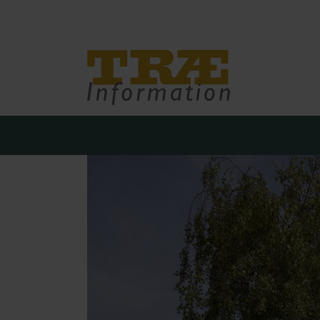
Træinfo