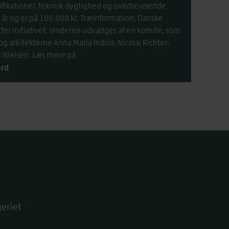
alifikationer, teknisk dygtighed og overbevisende
 år og er på 100.000 kr. Træinformation, Danske
ter initiativet. Vinderen udvælges af en komité, som
g arkitekterne Anna Maria Indrio, Nicolai Richter-
n Nielsen. Læs mere på
ard
.
eriet