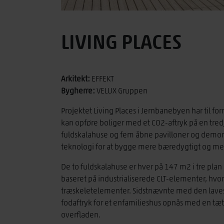
LIVING PLACES
Arkitekt:
EFFEKT
Bygherre:
VELUX Gruppen
Projektet Living Places i Jernbanebyen har til f
kan opføre boliger med et CO2-aftryk på en tred
fuldskalahuse og fem åbne pavilloner og demonst
teknologi for at bygge mere bæredygtigt og med
De to fuldskalahuse er hver på 147 m2 i tre plan
baseret på industrialiserede CLT-elementer, hvor
træskeletelementer. Sidstnævnte med den laveste
fodaftryk for et enfamilieshus opnås med en tæt
overfladen.