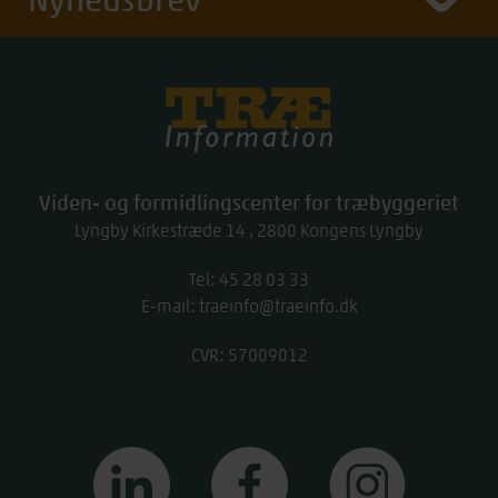
Træinfo
Viden- og formidlingscenter for træbyggeriet
Lyngby Kirkestræde 14
2800
Kongens Lyngby
Tel:
work
45 28 03 33
E-mail:
traeinfo@traeinfo.dk
CVR: 57009012
linkedin
facebook
instagram