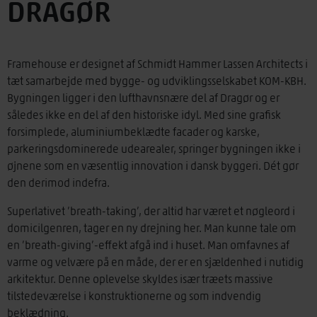
DRAGØR
Framehouse er designet af Schmidt Hammer Lassen Architects i
tæt samarbejde med bygge- og udviklingsselskabet KOM-KBH.
Bygningen ligger i den lufthavnsnære del af Dragør og er
således ikke en del af den historiske idyl. Med sine grafisk
forsimplede, aluminiumbeklædte facader og karske,
parkeringsdominerede udearealer, springer bygningen ikke i
øjnene som en væsentlig innovation i dansk byggeri. Dét gør
den derimod indefra.
Superlativet ’breath-taking’, der altid har været et nøgleord i
domicilgenren, tager en ny drejning her. Man kunne tale om
en ’breath-giving’-effekt afgå ind i huset. Man omfavnes af
varme og velvære på en måde, der er en sjældenhed i nutidig
arkitektur. Denne oplevelse skyldes især træets massive
tilstedeværelse i konstruktionerne og som indvendig
beklædning.