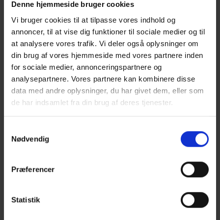
vægge og dæk udgør et markant tektonisk motiv – ikke en
Denne hjemmeside bruger cookies
moderigtig identitetsmarkør.
Vi bruger cookies til at tilpasse vores indhold og
annoncer, til at vise dig funktioner til sociale medier og til
For det andet kender vi denne måde at bygge på fra en anden
at analysere vores trafik. Vi deler også oplysninger om
tid: Fra fortidens traditionelle byggemetoder, der hentede og
din brug af vores hjemmeside med vores partnere inden
raffinerede sine motiver fra konkret, konstruktiv
for sociale medier, annonceringspartnere og
nødvendighed. Ærlighedens æstetik, kan man kalde det. Også
analysepartnere. Vores partnere kan kombinere disse
de fleste af samlebeslagene er synlige og udgør små
data med andre oplysninger, du har givet dem, eller som
meningsgivende udsmykninger. Det hele er smukt udført af
de har indsamlet fra din brug af deres tjenester.
Lyngby Entreprise.
Som navnet Framehouse antyder, er der tale om en
Samtykkevalg
rammekonstruktion i limtræ, hvor såvel facader, indvendige
Nødvendig
vægge og dæk dannes som rammer, hvori der kan indsættes
udfyldning efter behov. Derved opstår en enorm fleksibilitet
Præferencer
og robusthed i forhold til at foretage ændringer i bygningens
levetid. Selve dimensionerne er bestemt af
brandmodstandsevnen snarere end statikken, men resultatet
Statistik
er et rigt materielt nærvær, som også kendes fra 16-1700-
tallets pakhuse, hvis interiører kendetegnedes af bjælker og