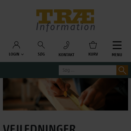
Træinfo
LOGIN
SØG
KURV
KONTAKT
MENU
Søg
S
efter:
VEJLEDNINGER