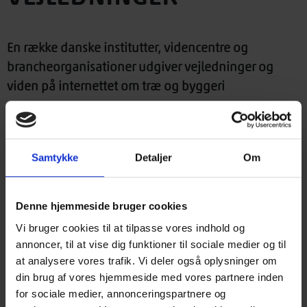
En række danske institutter, videncentre og
brancheorganisationer udgiver vejledninger og
viden på internettet om træ og byggeri
Træinformation
TRÆhåndbøger – vejledninger om træ, træmaterialer,
træbeskyttelse og træbaserede konstruktioner i
Samtykke
Detaljer
Om
byggeriet som trykte vejledninger, på internet og som
traeshop.dk
app til smartphone og tablet, se
TRÆfakta – anvendelsestekniske vejledninger om træ i
Denne hjemmeside bruger cookies
byggeriet på internet og som app til smartphone og
Vi bruger cookies til at tilpasse vores indhold og
traeshop.dk
tablet, se
annoncer, til at vise dig funktioner til sociale medier og til
TRÆguiden – website med viden om træ og
at analysere vores trafik. Vi deler også oplysninger om
træmaterialer samt anvendelsestekniske vejledninger
din brug af vores hjemmeside med vores partnere inden
traeguiden.dk
om træ i byggeriet, se
for sociale medier, annonceringspartnere og
TRÆordbog – fagordbog om træ, træmaterialer og