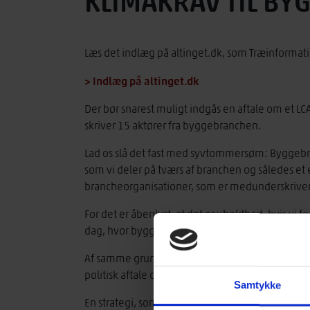
KLIMAKRAV TIL BY
Læs det indlæg på altinget.dk, som Træinformat
> Indlæg på altinget.dk
Der bør snarest muligt indgås en aftale om et L
skriver 15 aktører fra byggebranchen.
Lad os slå det fast med syvtommersøm: Byggebra
som vi deler på tværs af branchen og således et 
brancheorganisationer, som er medunderskriver
For det er åbenlyst, at det er uholdbart, hvis vi
dag, hvor byggebranchen skønnes at stå for cir
Af samme grund indgik den daværende S-regering
politisk aftale om ’Den nationale strategi for bæ
Samtykke
En strategi, som beror på, at man i den politiske