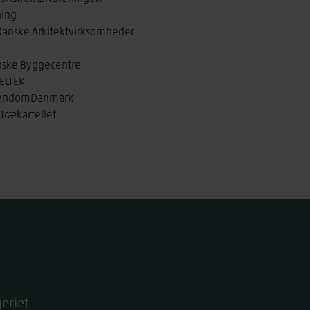
ning
 Danske Arkitektvirksomheder
anske Byggecentre
VELTEK
 EjendomDanmark
 Trækartellet
eriet