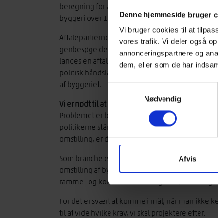
beregning for al nybyggeri og et krav om en CO
Denne hjemmeside bruger c
byggeri over 1.000 kvadratmeter.
Vi bruger cookies til at tilpas
Aftalepartierne var samtidig enige om, at de – i 
vores trafik. Vi deler også 
genbesøge dette krav, og de bandt således hina
annonceringspartnere og anal
landes en aftale om nye og opdaterede LCA-kra
dem, eller som de har indsaml
politisk håndslag, som er både fornuftig og nø
af byggeriet.
Samtykkevalg
Nødvendig
Vi er nødt til at kende kravene, vi skal projektere
Problemet er bare, at vi i byggebranchen stadig v
politikerne står overfor at skulle regulere en br
omstilling, er der endnu ikke landet en aftale om
Som branche er vi frustrerede over processen. Vi
Afvis
omstilling af byggeriet, men vi mangler at få uds
ramme- og konkurrencebetingelser, der skal gæl
For det er svært at komme i mål, når man ikke ke
til at vide hvilke krav, vi skal projektere efter.