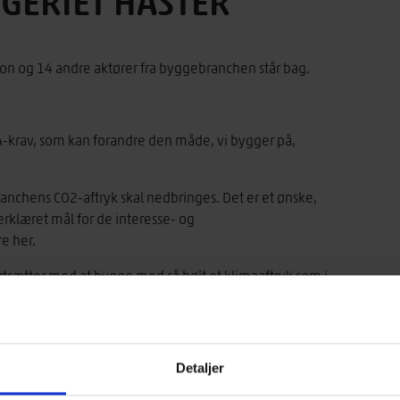
GGERIET HASTER
ion og 14 andre aktører fra byggebranchen står bag.
CA-krav, som kan forandre den måde, vi bygger på,
nchens CO2-aftryk skal nedbringes. Det er et ønske,
erklæret mål for de interesse- og
e her.
 fortsætter med at bygge med så højt et klimaaftryk som i
ka 25 procent af det danske CO2-regnskab.
 og en bred række af Folketingets partier i 2021 en
redygtigt byggeri’.
Detaljer
 aftalekreds fra 1. januar 2023 fastlagde et krav om LCA-