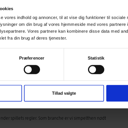
2-grænseværdi svarende til 12 kilo CO2-ækv/m2/år for
ookies
se vores indhold og annoncer, til at vise dig funktioner til sociale
takt med at branchen og teknologien udvikler sig – ville
oplysninger om din brug af vores hjemmeside med vores partnere i
nden op på, at der inden udgangen af 2023 skulle
ysepartnere. Vores partnere kan kombinere disse data med andr
v, som skulle gælde fra 2025. En mekanisme og et
et fra din brug af deres tjenester.
dvendig for at komme i mål med den grønne omstilling
Præferencer
Statistik
 efter
enter på de nye klimakrav. For på trods af at
anche, som ønsker at tage ansvar for og del i den grønne
 de nye LCA-krav, som skal træde i kraft om blot et år.
 ønsker alle at være medspillere i den grønne
Tillad valgte
tukket kursen fra politisk hold og dermed få fastlagt de
de for os.
nder spillets regler. Som branche er vi simpelthen nødt