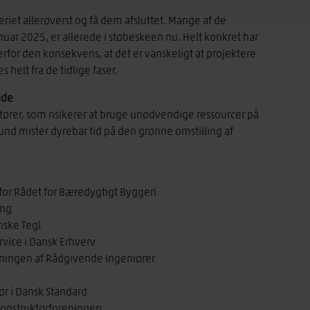
eriet allerøverst og få dem afsluttet. Mange af de
anuar 2025, er allerede i støbeskeen nu. Helt konkret har
or den konsekvens, at det er vanskeligt at projektere
helt fra de tidlige faser.
dde
ktører, som risikerer at bruge unødvendige ressourcer på
nd mister dyrebar tid på den grønne omstilling af
for Rådet for Bæredygtigt Byggeri
ing
nske Tegl
ervice i Dansk Erhverv
reningen af Rådgivende Ingeniører
ør i Dansk Standard
Konstruktørforeningen