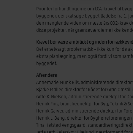
Prioriter forhandlingerne om LCA-kravet til bygg
byggerier, der skal søge byggetilladelse fra 1. j
den manglende viden om næste års CO2-krav derf
disse projekter, når grænseværdierne ikke kendes 
Kravet bør være ambitiøst og inden for rækkevi
Det er selvsagt problematisk – ikke kun for de a
ekstra planlægning, men også fordi vi som samfu
byggeriet.
Afsendere
Annemarie Munk Riis, administrerende direktør 
Bjarke Møller, direktør for Rådet for Grøn Omstill
Gitte K. Nielsen, administrerende direktør for Da
Henrik Friis, branchedirektør for Byg, Teknik & S
Henrik Garver, administrerende direktør for Fo
Henrik L. Bang, direktør for Bygherreforeningen
Tina Helsted Vengsgaard, standardiseringsdirekt
Jette Leth Fejerskov Djælund, næstformand for 