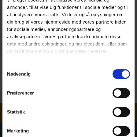
annoncer, til at vise dig funktioner til sociale medier og til
at analysere vores trafik. Vi deler også oplysninger om
din brug af vores hjemmeside med vores partnere inden
for sociale medier, annonceringspartnere og
analysepartnere. Vores partnere kan kombinere disse
data med andre oplysninger, du har givet dem, eller som
de har indsamlet fra din brug af deres tjenester.
STEFFEN E. MAAGAARD
Samtykkevalg
Nødvendig
Næstformand
Markedschef Bæredygtighed
Præferencer
Artelia A/S
Nyhedsbrev
Statistik
Marketing