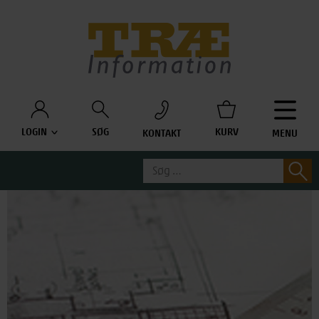
Træinfo
LOGIN
SØG
KURV
KONTAKT
MENU
Søg
S
efter: