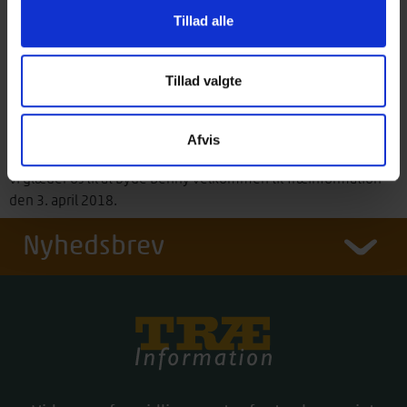
som bygningssagkyndig i mere end 10 år, hvor han har
Tillad alle
arbejdet dels som beskikket bygningskonstruktør, dels som
energikonsulent. Derudover har Benny deltaget i en del
efteruddannelseskurser vedrørende blandt andet syn og skøn
Tillad valgte
samt bedre energirådgivning. Benny Lillelund var en af de
første i landet til at opnå certificering med tilstandsrapporter og
Afvis
energimærkninger.
Vi glæder os til at byde Benny velkommen til Træinformation
den 3. april 2018.
Nyhedsbrev
Træinfo