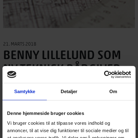
21. MARTS 2018
BENNY LILLELUND SOM
NY TEKNISK RÅDGIVER
I bestræbelserne på at give vores medlemmer den
Samtykke
Detaljer
Om
bedst mulige rådgivning samt sætte ekstra fokus på
udvikling af nye aktiviteter og håndbøger, har vi
Denne hjemmeside bruger cookies
ansat endnu en byggeteknisk rådgiver, Benny
Vi bruger cookies til at tilpasse vores indhold og
Lillelund. Vores rådgivningsteam består nu af
annoncer, til at vise dig funktioner til sociale medier og til
Christine Rem, Jørgen Munch-Andersen og Benny
at analysere vores trafik. Vi deler også oplysninger om