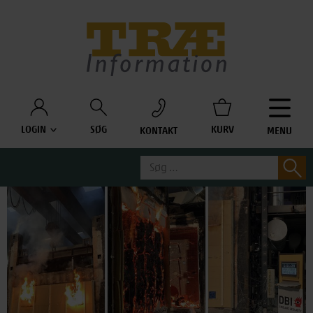
Træinfo
LOGIN
SØG
KURV
KONTAKT
MENU
Søg
S
efter: