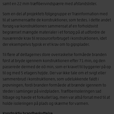
samt en 22 mm træfibervindspærre med afstandslister.
Som en del af projektets følgegruppe er Træinformation med
til at sammensætte de konstruktioner, som testes. I dette andet
forsøg var konstruktionen sammensat af en forholdsvist
begrænset mængde materialer i et forsøg på at udfordre de
nuværende krav til ressourceforbruget i konstruktionen, idet
der eksempelvis typisk er et krav om to gipsplader.
Til flere af deltagernes store overraskelse formåede branden
først at bryde igennem konstruktionen efter 71 min, og den
passerede dermed de 60 min, som er kravet til byggerier på op
til og med 5 etagers højde. Der var ikke tale om et svigt eller
sammenbrud i konstruktionen, som udelukkende faldt i
prøvningen, fordi branden formåede at brænde igennem to
steder i samlinger på vindpladen. Træfiberisoleringen sad
tilbage og havde et forkullet lag, men var altså forsat med til at
holde isoleringen på plads og skærme for varmen.
Konstruktiv brandbeskyttelse