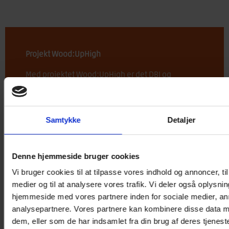
Projekt Wood:UpHigh
Med projektet Wood:UpHigh er det DBI og
entreprenørvirksomheden LOGIK & CO’s ønske at
undersøge, hvor meget biogent materiale det er
muligt at bygge ind i konstruktionen på højere
Samtykke
Detaljer
byggerier i forhold til brandsikkerheden. For
nuværende er det få biobaserede
konstruktionstyper og
Denne hjemmeside bruger cookies
materialesammensætninger, der er testede og
dokumenterede indenfor brandområdet og
Vi bruger cookies til at tilpasse vores indhold og annoncer, til 
dermed er en del af de præaccepterede løsninger.
medier og til at analysere vores trafik. Vi deler også oplysni
Derfor bygges der i langt højere grad med
hjemmeside med vores partnere inden for sociale medier, a
konventionelle og CO2-tunge materialer i dag.
analysepartnere. Vores partnere kan kombinere disse data m
dem, eller som de har indsamlet fra din brug af deres tjeneste