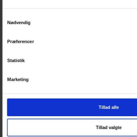
Skal vi nå regeringens mål om en 70% reduktion i
2030 er det altså nødvendigt at udvikle
præaccepterede løsninger for bærende
Samtykkevalg
konstruktioner i et biogent og brandbart materiale,
Nødvendig
så det for fremtiden er muligt at skabe højere
byggeri i et mere bæredygtigt materiale.
Præferencer
Projektet er støttet af Realdania og Uddannelses-
og Forskningsstyrelsen og har fondsbevillinger for
Statistik
5,3 mio. Resultaterne vil blive offentliggjort og
være frit tilgængeligt for alle byggeriets aktører.
Marketing
Træinformation er en del af projektets
følgegrupper med en række andre fagtekniske
aktører og brandrådgivere.
Tillad alle
› Læs mere om Projekt Wood:UpHigh
Tillad valgte