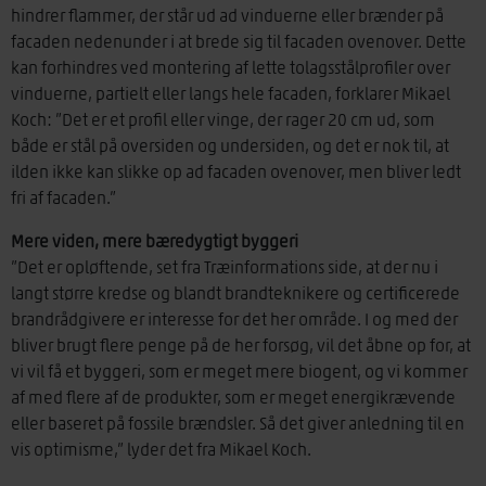
hindrer flammer, der står ud ad vinduerne eller brænder på
facaden nedenunder i at brede sig til facaden ovenover. Dette
kan forhindres ved montering af lette tolagsstålprofiler over
vinduerne, partielt eller langs hele facaden, forklarer Mikael
Koch: ”Det er et profil eller vinge, der rager 20 cm ud, som
både er stål på oversiden og undersiden, og det er nok til, at
ilden ikke kan slikke op ad facaden ovenover, men bliver ledt
fri af facaden.”
Mere viden, mere bæredygtigt byggeri
”Det er opløftende, set fra Træinformations side, at der nu i
langt større kredse og blandt brandteknikere og certificerede
brandrådgivere er interesse for det her område. I og med der
bliver brugt flere penge på de her forsøg, vil det åbne op for, at
vi vil få et byggeri, som er meget mere biogent, og vi kommer
af med flere af de produkter, som er meget energikrævende
eller baseret på fossile brændsler. Så det giver anledning til en
vis optimisme,” lyder det fra Mikael Koch.