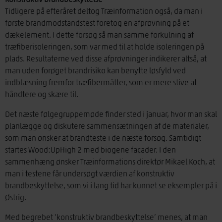
Tidligere på efteråret deltog Træinformation også, da man i
første brandmodstandstest foretog en afprøvning på et
dækelement. I dette forsøg så man samme forkulning af
træfiberisoleringen, som var med til at holde isoleringen på
plads. Resultaterne ved disse afprøvninger indikerer altså, at
man uden forøget brandrisiko kan benytte løsfyld ved
indblæsning fremfor træfibermåtter, som er mere stive at
håndtere og skære til.
Det næste følgegruppemøde finder sted i januar, hvor man skal
planlægge og diskutere sammensætningen af de materialer,
som man ønsker at brandteste i de næste forsøg. Samtidigt
startes Wood:UpHigh 2 med biogene facader. I den
sammenhæng ønsker Træinformations direktør Mikael Koch, at
man i testene får undersøgt værdien af konstruktiv
brandbeskyttelse, som vi i lang tid har kunnet se eksempler på i
Østrig.
Med begrebet ’konstruktiv brandbeskyttelse’ menes, at man