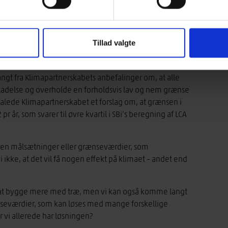
tnerskab med repræsentanter fra byggebranchen, som i
regeringen fra Klimapartnerskabet for bygge- og
Tillad valgte
til regeringen om, hvilke indsatser som kan bidrage til
dning med 70 procent i 2030.
ngt fra Klimapartnerskabets anbefalinger om, at alle
lladelse og overholde en forholdsvis lav og nem grænse
alede Klimapartnerskabet et forslag om, at grænsen i
pr år, som svarer til øvre kvartil i SBi’s beregning af LCA
gen målsætninger eller grænseværdier, som
 ikke, at det vil få nogen effekt på klimaet – andet end
til at bygge mere med træ, men vi kan også komme langt
seværdier, som kan løses med mange forskellige
år vi allerede har løsningen?