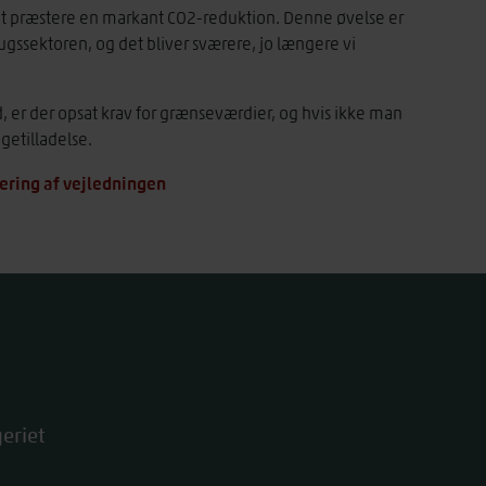
t præstere en markant CO2-reduktion. Denne øvelse er
rugssektoren, og det bliver sværere, jo længere vi
d, er der opsat krav for grænseværdier, og hvis ikke man
getilladelse.
dering af vejledningen
eriet