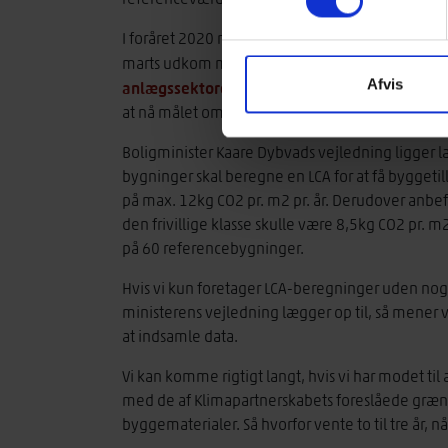
I foråret 2020 nedsatte regeringen et Klimapar
Anbefalinger til 
marts udkom med rapporten
Afvis
anlægssektoren
. Rapporten indeholder forslag 
at nå målet om at reducere Danmarks CO2-udle
Boligminister Kaare Dybvads vejledning ligger la
bygninger skal beregne en LCA for at få byggeti
på max. 12kg CO2 pr. m2 pr. år. Derudover anbef
den frivillige klasse skulle være 8,5kg CO2 pr. m2 
på 60 referencebygninger.
Hvis vi kun foretager LCA-beregninger uden no
ministerens vejledning lægger op til, så mener vi
at indsamle data.
Vi kan komme rigtigt langt, hvis vi har modet 
med de af Klimapartnerskabets foreslåede græn
byggematerialer. Så hvorfor vente to til tre år, n