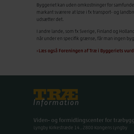
Byggeriet kan uden omkostninger for samfunde
markant sværere at løse i fx transport- og landb
udsætter det.
I andre lande, som fx Sverige, Finland og Hollan
når under en specifik grænse, får man ingen byg
› Læs også Foreningen af Træ i Byggeriets vur
Træinfo
Viden- og formidlingscenter for træbygg
Lyngby Kirkestræde 14
2800
Kongens Lyngby