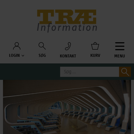
Træinfo
LOGIN
SØG
KURV
KONTAKT
MENU
Søg
S
efter: