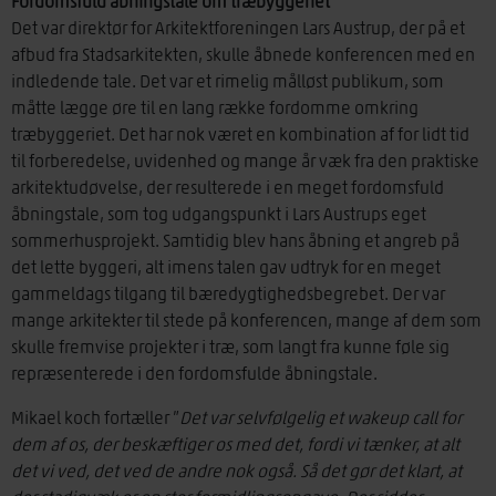
Fordomsfuld åbningstale om træbyggeriet
Det var direktør for Arkitektforeningen Lars Austrup, der på et
afbud fra Stadsarkitekten, skulle åbnede konferencen med en
indledende tale. Det var et rimelig målløst publikum, som
måtte lægge øre til en lang række fordomme omkring
træbyggeriet. Det har nok været en kombination af for lidt tid
til forberedelse, uvidenhed og mange år væk fra den praktiske
arkitektudøvelse, der resulterede i en meget fordomsfuld
åbningstale, som tog udgangspunkt i Lars Austrups eget
sommerhusprojekt. Samtidig blev hans åbning et angreb på
det lette byggeri, alt imens talen gav udtryk for en meget
gammeldags tilgang til bæredygtighedsbegrebet. Der var
mange arkitekter til stede på konferencen, mange af dem som
skulle fremvise projekter i træ, som langt fra kunne føle sig
repræsenterede i den fordomsfulde åbningstale.
Mikael koch fortæller ”
Det var selvfølgelig et wakeup call for
dem af os, der beskæftiger os med det, fordi vi tænker, at alt
det vi ved, det ved de andre nok også. Så det gør det klart, at