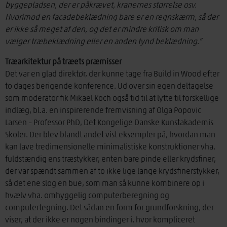
byggepladsen, der er påkrævet, kranernes størrelse osv.
Hvorimod en facadebeklædning bare er en regnskærm, så der
er ikke så meget af den, og det er mindre kritisk om man
vælger træbeklædning eller en anden tynd beklædning.”
Træarkitektur på træets præmisser
Det var en glad direktør, der kunne tage fra Build in Wood efter
to dages berigende konference. Ud over sin egen deltagelse
som moderator fik Mikael Koch også tid til at lytte til forskellige
indlæg, bl.a. en inspirerende fremvisning af Olga Popovic
Larsen – Professor PhD, Det Kongelige Danske Kunstakademis
Skoler. Der blev blandt andet vist eksempler på, hvordan man
kan lave tredimensionelle minimalistiske konstruktioner vha.
fuldstændig ens træstykker, enten bare pinde eller krydsfiner,
der var spændt sammen af to ikke lige lange krydsfinerstykker,
så det ene slog en bue, som man så kunne kombinere op i
hvælv vha. omhyggelig computerberegning og
computertegning. Det sådan en form for grundforskning, der
viser, at der ikke er nogen bindinger i, hvor kompliceret