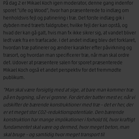
På dag 2 er Mikael Koch igen moderator, denne gang indenfor
sporet ”Life og Wood”, hvor han præsenterede to indlæg om
henholdsvis fejl og patinering i træ. Det første indlæg gik i
dybden med træets faldgruber, hvilke fejl der kan opstå, og
hvad der kan gå galt, hvis man fx ikke sikrer sig, at vandet bliver
ledt væk fra en træfacade. I det andet indlæg blev det forklaret,
hvordan træ patinerer og ændrer karakter efter påvirkning og
træsort, og hvordan man specificerer træ, når man skal ordre
det. Udover at præsentere salen for sporet præsenterede
Mikael Koch også et andet perspektiv for det fremmødte
publikum.
”Man skal være forsigtig med at sige, at bare man kommer træ
på en bygning, så er vi grønne. For det der batter mest er, når vi
udskifter de bærende konstruktioner med træ – det er her, der
er et meget stor CO2-reduktionspotentiale. Den bærende
konstruktion har mange implikationer i forhold til, hvor kraftigt
fundamentet skal være og dermed, hvor meget beton, man
skal bruge – og samtidig hvor meget transport til