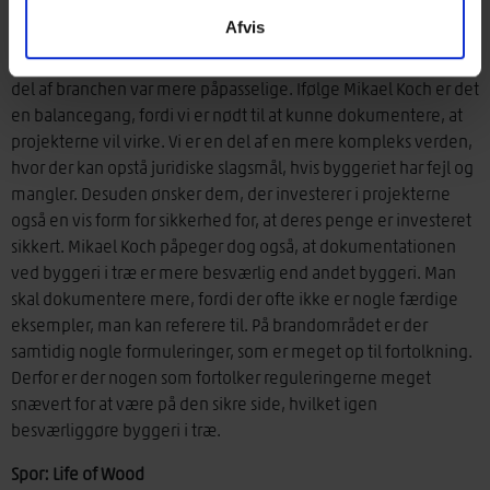
skal dokumenteres under selve byggeprocessen. For eksempel
Afvis
advokerede Balder Johansen for en hurtigere byggeproces
med mindre dokumentation, hvorimod den mere etablerede
del af branchen var mere påpasselige. Ifølge Mikael Koch er det
en balancegang, fordi vi er nødt til at kunne dokumentere, at
projekterne vil virke. Vi er en del af en mere kompleks verden,
hvor der kan opstå juridiske slagsmål, hvis byggeriet har fejl og
mangler. Desuden ønsker dem, der investerer i projekterne
også en vis form for sikkerhed for, at deres penge er investeret
sikkert. Mikael Koch påpeger dog også, at dokumentationen
ved byggeri i træ er mere besværlig end andet byggeri. Man
skal dokumentere mere, fordi der ofte ikke er nogle færdige
eksempler, man kan referere til. På brandområdet er der
samtidig nogle formuleringer, som er meget op til fortolkning.
Derfor er der nogen som fortolker reguleringerne meget
snævert for at være på den sikre side, hvilket igen
besværliggøre byggeri i træ.
Spor: Life of Wood