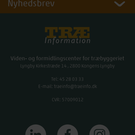
Nyhedsbrev
Træinfo
Viden- og formidlingscenter for træbyggeriet
Lyngby Kirkestræde 14
2800
Kongens Lyngby
Tel:
work
45 28 03 33
E-mail:
traeinfo@traeinfo.dk
CVR: 57009012
linkedin
facebook
instagram