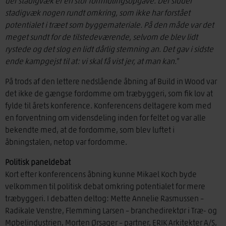
der stadigvæk er en stor formidlingsopgave. Der sidder
stadigvæk nogen rundt omkring, som ikke har forstået
potentialet i træet som byggemateriale. På den måde var det
meget sundt for de tilstedeværende, selvom de blev lidt
rystede og det slog en lidt dårlig stemning an. Det gav i sidste
ende kampgejst til at: vi skal få vist jer, at man kan.
”
På trods af den lettere nedslående åbning af Build in Wood var
det ikke de gængse fordomme om træbyggeri, som fik lov at
fylde til årets konference. Konferencens deltagere kom med
en forventning om vidensdeling inden for feltet og var alle
bekendte med, at de fordomme, som blev luftet i
åbningstalen, netop var fordomme.
Politisk paneldebat
Kort efter konferencens åbning kunne Mikael Koch byde
velkommen til politisk debat omkring potentialet for mere
træbyggeri. I debatten deltog: Mette Annelie Rasmussen –
Radikale Venstre, Flemming Larsen – branchedirektør i Træ- og
Møbelindustrien, Morten Ørsager – partner, ERIK Arkitekter A/S,