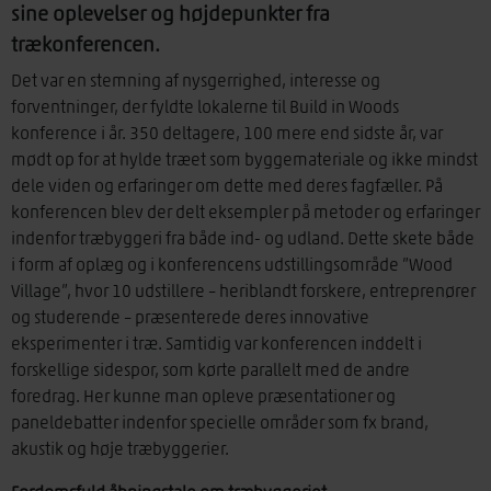
sine oplevelser og højdepunkter fra
trækonferencen.
Det var en stemning af nysgerrighed, interesse og
forventninger, der fyldte lokalerne til Build in Woods
konference i år. 350 deltagere, 100 mere end sidste år, var
mødt op for at hylde træet som byggemateriale og ikke mindst
dele viden og erfaringer om dette med deres fagfæller. På
konferencen blev der delt eksempler på metoder og erfaringer
indenfor træbyggeri fra både ind- og udland. Dette skete både
i form af oplæg og i konferencens udstillingsområde ”Wood
Village”, hvor 10 udstillere – heriblandt forskere, entreprenører
og studerende – præsenterede deres innovative
eksperimenter i træ. Samtidig var konferencen inddelt i
forskellige sidespor, som kørte parallelt med de andre
foredrag. Her kunne man opleve præsentationer og
paneldebatter indenfor specielle områder som fx brand,
akustik og høje træbyggerier.