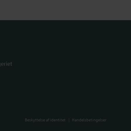
eriet
Beskyttelse af identitet
Handelsbetingelser