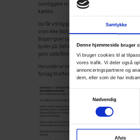
overliggere m.m. Bogen gennemgår efterisoleri
kældre.
Du får vist byggeteknisk korrekte detailløsninge
Samtykke
vises ikke blot i snit, men også som rumlige tegn
Bogen giver også god indsigt i de byggeteknisk
Denne hjemmeside bruger c
byder på. Det kan bl.a. være fugt-/kondensrisik
gøre udskiftning af fx vinduer vanskelig.
Vi bruger cookies til at tilpas
vores trafik. Vi deler også 
Herunder er vist et eksempel på et typisk typehus
annonceringspartnere og anal
forslag til efterisolering (figur til højre):
dem, eller som de har indsaml
Samtykkevalg
Nødvendig
Afvis