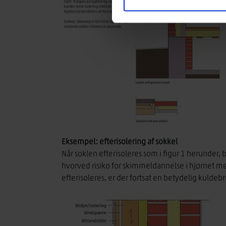
Eksempel: efterisolering af sokkel
Når soklen efterisoleres som i figur 1 herunder,
hvorved risiko for skimmeldannelse i hjørnet m
efterisoleres, er der fortsat en betydelig kuldeb