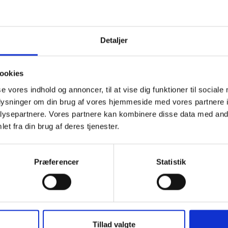
ng af både ydervægge og tage samt sokler, gulve og
r for efterisolering, som også er bygbare. Løsningerne
Detaljer
inger, hvor forhold ved fx hjørner og døre også er løst.
e problemer, som forskellige konstruktionsprincipper
ookies
o, radonindtrængning samt statisk virkemåde, der kan
se vores indhold og annoncer, til at vise dig funktioner til sociale
oplysninger om din brug af vores hjemmeside med vores partnere i
 i sin oprindelige konstruktion (figur til venstre) og
ysepartnere. Vores partnere kan kombinere disse data med andr
et fra din brug af deres tjenester.
Præferencer
Statistik
Tillad valgte