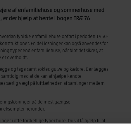
0 ejere af enfamiliehuse og sommerhuse med
g, er der hjælp at hente i bogen TRÆ 76
hvordan typiske enfamiliehuse opført i perioden 1950-
ækonstruktioner. En del løsninger kan også anvendes for
ingstyper end enfamiliehuse, når blot det sikres, at
 er overholdt.
vægge og tage samt sokler, gulve og kældre. Der lægges
e, samtidig med at de kan afhjælpe kendte
es særlig vægt på lufttætheden af samlinger mellem
oleringsløsninger på de mest gængse
par eksempler herunder.
er i otte forskellige typer huse. Du vil få hjælp til at
konstruktioner, udeliggende eller indeliggende