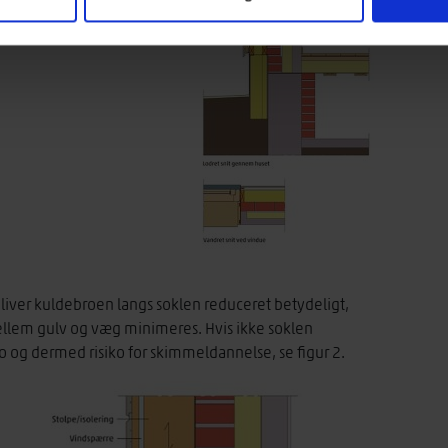
 bliver kuldebroen langs soklen reduceret betydeligt,
ellem gulv og væg minimeres. Hvis ikke soklen
ro og dermed risiko for skimmeldannelse, se figur 2.