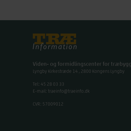
Træinfo
Viden- og formidlingscenter for træbygg
Lyngby Kirkestræde 14
2800
Kongens Lyngby
Tel:
work
45 28 03 33
E-mail:
traeinfo@traeinfo.dk
CVR: 57009012