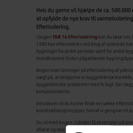
Hvis du gerne vil hjælpe de ca. 500.00
at opfylde de nye krav til varmeisolerin
Efterisolering.
TRÆ 76 Efterisolering
I bogen
kan du læse om, 
1980 kan efterisoleres ved brug af isolerede tr
bygninger fra andre perioder samt for andre bygn
brandkravene til den pågældende bygningstype
Bogen viser løsninger på efterisolering af yder
vægt på, at detaljerne er byggeteknisk korrekt
byggetekniske problemer med fx fugt. Der lægg
komponenterne.
Derudover vil du kunne finde en række efteris
konstruktionsprincipper, hvoraf vi gengiver et 
Du vil med bogen i hånden få eksempler på løsning
aflæse og løse detaljer vedrørende fx bærende 