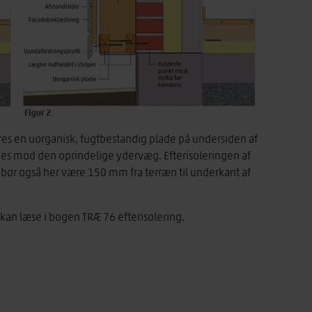
res en uorganisk, fugtbestandig plade på undersiden af
 fuges mod den oprindelige ydervæg. Efterisoleringen af
bør også her være 150 mm fra terræn til underkant af
 kan læse i bogen TRÆ 76 efterisolering.