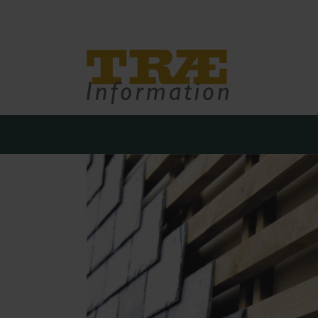
Træinfo