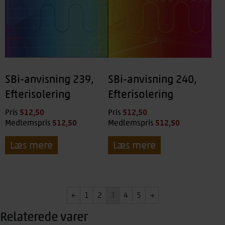
SBi-anvisning 239,
SBi-anvisning 240,
Efterisolering
Efterisolering
512,50
kr.
512,50
kr.
Pris
Pris
512,50
kr.
512,50
kr.
Medlemspris
Medlemspris
Læs mere
Læs mere
←
1
2
3
4
5
→
Relaterede varer