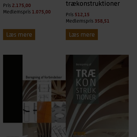
trækonstruktioner
2.175,00
kr.
Pris
1.075,00
kr.
Medlemspris
512,15
kr.
Pris
358,51
kr.
Medlemspris
Læs mere
Læs mere