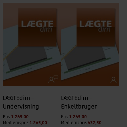
Lydisolering
(3)
Kælder
(2)
Varmeisolering
(2)
LÆGTEdim –
LÆGTEdim –
Undervisning
Enkeltbruger
1.265,00
kr.
1.265,00
kr.
Pris
Pris
1.265,00
kr.
632,50
kr.
Medlemspris
Medlemspris