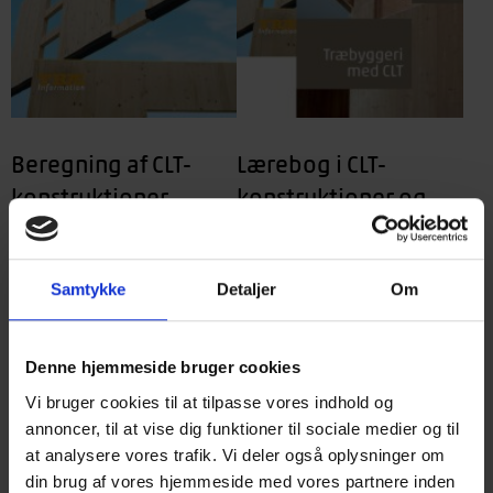
Beregning af CLT-
Lærebog i CLT-
konstruktioner
konstruktioner og
TRÆ 80 i sæt
625,00
kr.
Pris
437,50
kr.
Medlemspris
1.360,00
kr.
Pris
Samtykke
Detaljer
Om
952,00
kr.
Medlemspris
Læs mere
Læs mere
Denne hjemmeside bruger cookies
Vi bruger cookies til at tilpasse vores indhold og
annoncer, til at vise dig funktioner til sociale medier og til
at analysere vores trafik. Vi deler også oplysninger om
din brug af vores hjemmeside med vores partnere inden