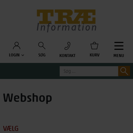
Træinfo
LOGIN
SØG
KURV
KONTAKT
MENU
Søg
S
efter:
Webshop
VÆLG