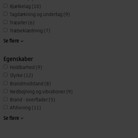
TRÆtips
(1)
Bjælkelag
(10)
Tagdækning og undertag
(9)
Træarter
(6)
Træbeklædning
(7)
Træskelet
(5)
Se flere
Vægge
(5)
Tagunderlag
(7)
Egenskaber
Terrændæk
(7)
Holdbarhed
(9)
Træmaterialer
(7)
Styrke
(12)
Trægulve
(4)
Brandmodstand
(8)
Undergulve
(4)
Nedbøjning og vibrationer
(9)
Lofter
(4)
Brand - overflader
(5)
Spær
(8)
Afstivning
(11)
Træelementer
(4)
Efterisolering
(3)
Se flere
Træplader
(7)
Forbindelser
(4)
Vådrum
(2)
Skivevirkning
(6)
CLT
(4)