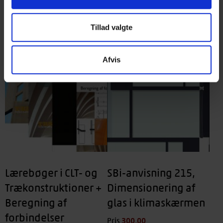
Tillad valgte
Afvis
Lærebøger i CLT- og
SBi-anvisning 215,
Trækonstruktioner +
Dimensionering af
Beregning af
glas i klimaskærmen
forbindelser
300,00
kr.
Pris