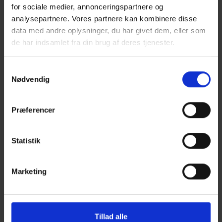
for sociale medier, annonceringspartnere og
analysepartnere. Vores partnere kan kombinere disse
data med andre oplysninger, du har givet dem, eller som
de har indsamlet fra din brug af deres tjenester.
Samtykkevalg
Nødvendig
Præferencer
Lærebøger i CLT- og
TRÆ 80 Træbyggeri
Statistik
Trækonstruktioner
med CLT
913,15
kr.
975,00
kr.
Pris
Pris
Marketing
639,21
kr.
682,50
kr.
Medlemspris
Medlemspris
Læs mere
Læs mere
Tillad alle