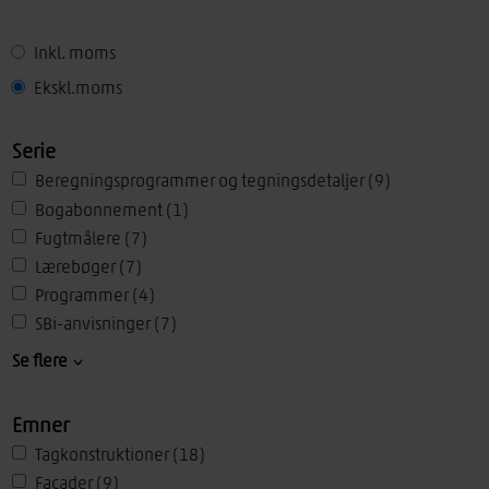
Inkl. moms
Ekskl.moms
Set
Serie
Beregningsprogrammer og tegningsdetaljer
(9)
Bogabonnement
(1)
Fugtmålere
(7)
Lærebøger
(7)
Programmer
(4)
SBi-anvisninger
(7)
Til undervisning
(4)
Se flere
Træarkitektur
(10)
TRÆcad
(2)
Emner
TRÆfakta
(2)
Tagkonstruktioner
(18)
TRÆhåndbøger
(27)
Facader
(9)